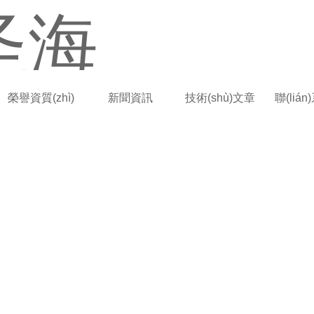
榮譽資質(zhì)
新聞資訊
技術(shù)文章
聯(liá