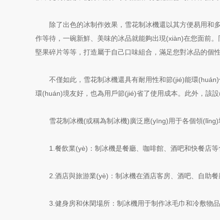
除了出色的冰制作效果，雪花制冰機還以其方便易用和多功能的特
作等待，一碗新鮮、美味的冰品就能夠出現(xiàn)在您面前
堅果碎片等等，打造屬于自己口味組合，滿足您對冰品的個性化
不僅如此，雪花制冰機還具有耐用性和節(jié)能環(huán)
環(huán)境友好，也為用戶節(jié)省了使用成本。此外，該設(
雪花制冰機(或稱為制冰機)廣泛應(yīng)用于各個領(lǐng)域
1.餐飲業(yè)：制冰機是餐廳、咖啡館、酒吧和快餐店等食品服務(
2.酒店與旅游業(yè)：制冰機在酒店客房、酒吧、自助餐廳和
3.健身房和休閑場所：制冰機用于制作冰毛巾和冷敷物品