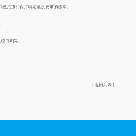
存藥物、冷敷治療和保持特定溫度要求的樣本。
。
劑等。
[ 返回列表 ]