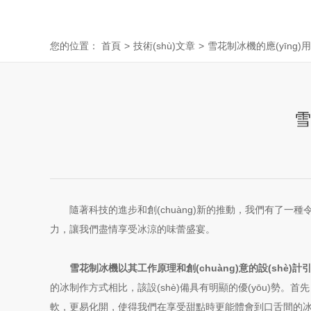
您的位置：
首頁
>
技術(shù)文章
>
雪花制冰機的應(yīng)用
雪
隨著科技的進步和創(chuàng)新的推動，我們有了一種令人驚嘆的
力，讓我們盡情享受冰涼的味蕾盛宴。
雪花制冰機以其工作原理和創(chuàng)意的設(shè)計引起
的冰制作方式相比，該設(shè)備具有明顯的優(yōu)勢
軟，更易化開，使得我們在享受甜點時更能體會到口舌間的冰涼