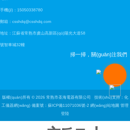
手機(jī)：15050338780
郵箱：csshdq@csshdq.com
地址：江蘇省常熟市虞山高新區(qū)陽光大道58
號智車城32幢
掃一掃，關(guān)注我們
版權(quán)所有 © 2026 常熟市圣海電器有限公司 技術(shù)支持：
化
工儀器網(wǎng)
備案號：蘇ICP備11071036號-2
網(wǎng)站地圖
管理
登陸