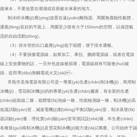
接淋水，不要放置在潮濕或容易被水淋著的地方。
制冰碎冰機(jī)應(yīng)放置在遠(yuǎn)離熱源、周圍無腐蝕性氣體，
通風(fēng)良好的平面上，周圍至少留有大于150mm的空間，以保證氣
流的自由流動(dòng)。
（3）排水管的出口處應(yīng)低于箱體，便于排水通暢。
（4）不要損傷電源線，如果加工、牽拉、捆綁電源線，或者在電源
線上安放重物的話，一旦外包皮線被損壞，電源線就有可能會(huì)破
損，從而導(dǎo)致觸電或火災(zāi)。
常熟市圣海電器有限公司是一專業(yè)生產(chǎn)制冰機(jī)，商用制
冰機(jī)，雪花制冰機(jī)的的專業(yè)生產(chǎn)廠家，有全新的生產
(chǎn)組裝線二條，箱體發(fā)泡線一條，性能檢測線一條，制冰機(jī)高
低溫試驗(yàn)室，減速電機(jī)動(dòng)平衡試驗(yàn)室，制冰蒸發(fā)
器試驗(yàn)臺，理化實(shí)驗(yàn)室等測試設(shè)備，年生產(chǎn)
各種規(guī)格制冰機(jī)及雪花制冰機(jī)能力達(dá)2萬臺。公司始終于誠