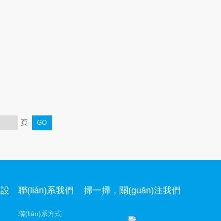
頁
品設
聯(lián)系我們
掃一掃，關(guān)注我們
聯(lián)系方式