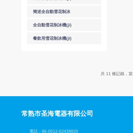
操作前的準(zhǔn)備
簡述全自動雪花制冰
工作
機(jī)詳細(xì)的使用指
全自動雪花制冰機(jī)
南
各部分作用及原理
餐飲用雪花制冰機(jī)
該如何選購呢？
共 11 條記錄，當(
常熟市圣海電器有限公司
電話：86-0512-52438820