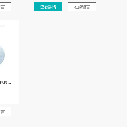
留言
查看詳情
在線留言
IMS-150酒店日料店生鮮保鮮用顆粒雪花機(jī)
留言