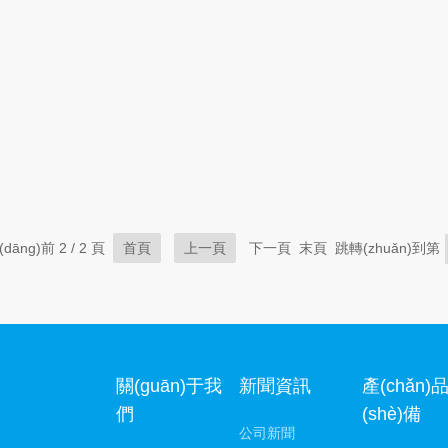
dāng)前 2 / 2 頁
首頁
上一頁
下一頁 末頁 跳轉(zhuǎn)到第
關(guān)于我
新聞資訊
產(chǎn)
們
(shè)備
公司新聞