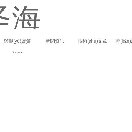
榮譽(yù)資質
新聞資訊
技術(shù)文章
聯(liá
(zhì)