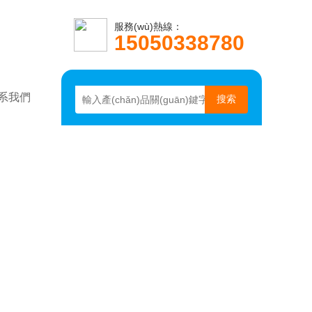
服務(wù)熱線：
15050338780
n)系我們