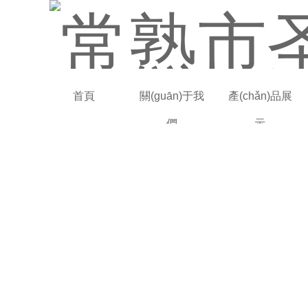
首頁
關(guān)于我
產(chǎn)品展
們
示